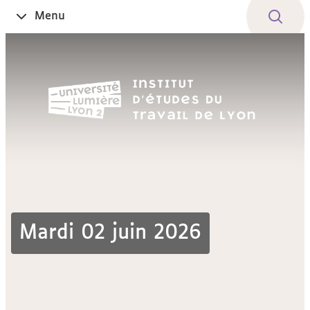
Aller
Navigation
Accès
Connexion
Menu
Ouvrir
au
directs
le
contenu
Mardi 02 juin 2026