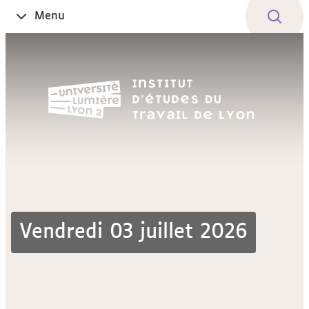
Aller
Navigation
Accès
Connexion
Menu
Ouvrir
au
directs
le
contenu
Vendredi 03 juillet 2026