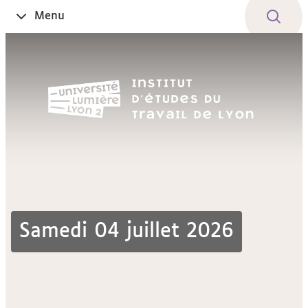
Aller
Navigation
Accès
Connexion
Menu
Ouvrir
au
directs
le
contenu
Samedi 04 juillet 2026