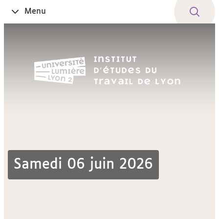
Aller
Navigation
Accès
Connexion
Menu
Ouvrir
au
directs
le
contenu
Samedi 06 juin 2026