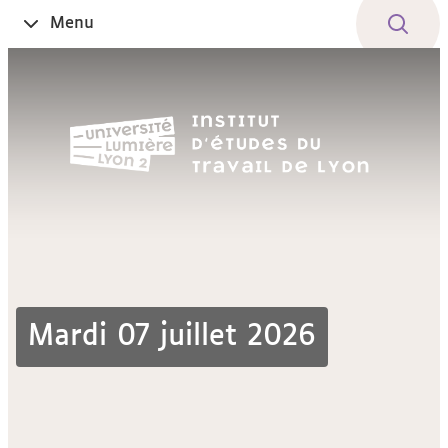
Aller
Navigation
Accès
Connexion
Menu
Ouvrir
au
directs
le
contenu
Mardi 07 juillet 2026