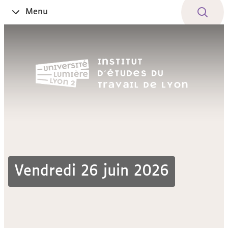
Aller
Navigation
Accès
Connexion
Menu
Ouvrir
au
directs
le
contenu
Vendredi 26 juin 2026