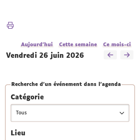
Vous
Accueil
êtes
ici :
Présentation
Aujourd'hui
Cette semaine
Ce mois-ci
Actualités
Agenda
vendredi 26 juin 2026
Recherche d'un événement dans l'agenda
Catégorie
Lieu