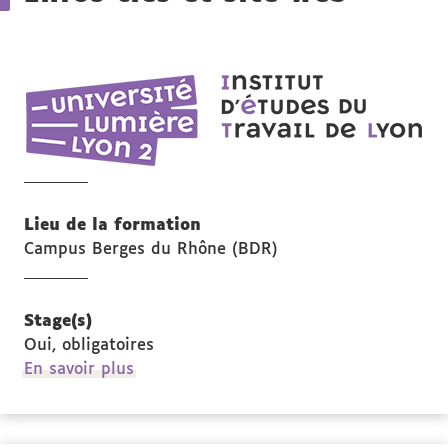
IET
Ins
d'é
du
tra
de
Lieu de la formation
Lyo
Campus Berges du Rhône (BDR)
Stage(s)
Oui, obligatoires
à
En savoir plus
propos
des
Stage(s)