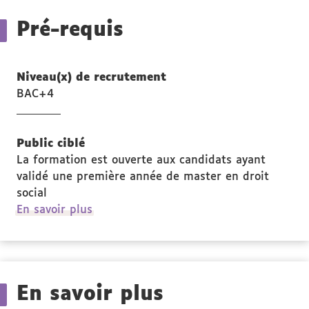
Pré-requis
Niveau(x) de recrutement
BAC+4
Public ciblé
La formation est ouverte aux candidats ayant
validé une première année de master en droit
social
à
En savoir plus
propos
des
Public
ciblé
En savoir plus