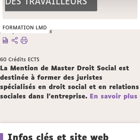
DES TRAVAILLEURS
FORMATION LMD
Vous
Mise à jour le 26 mars 2026
Accueil
êtes
Formation
ici :
Droit Social
Master 2
60
Crédits ECTS
parcours
Description
La Mention de Master Droit Social est
"Mobilité
destinée à former des juristes
Internationale
des
spécialisés en droit social et en relations
Travailleurs"
sociales dans l'entreprise.
En savoir plus
Détails
Infos clés et site web