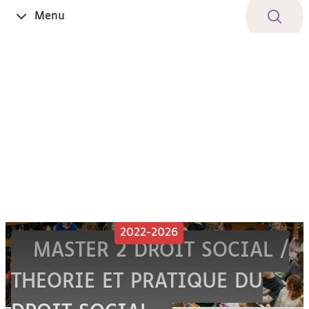
Aller
Navigation
Accès
Connexion
Menu
Ouvrir
au
directs
le
contenu
2022-2026
MASTER 2 DROIT SOCIAL /
THEORIE ET PRATIQUE DU