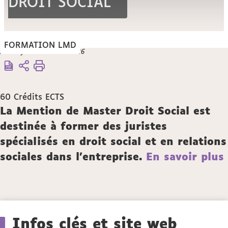
DROIT SOCIAL
FORMATION LMD
Vous
Mise à jour le 26 mars 2026
Accueil
êtes
ici :
Formation
Droit
60
Crédits ECTS
Social
Description
La Mention de Master Droit Social est
Master
destinée à former des juristes
2
parcours
spécialisés en droit social et en relations
"Théorie
sociales dans l'entreprise.
En savoir plus
et
pratique
du Droit
Social"
Détails
Infos clés et site web