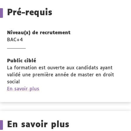
Pré-requis
Niveau(x) de recrutement
BAC+4
Public ciblé
La formation est ouverte aux candidats ayant
validé une première année de master en droit
social
à
En savoir plus
propos
des
Public
ciblé
En savoir plus