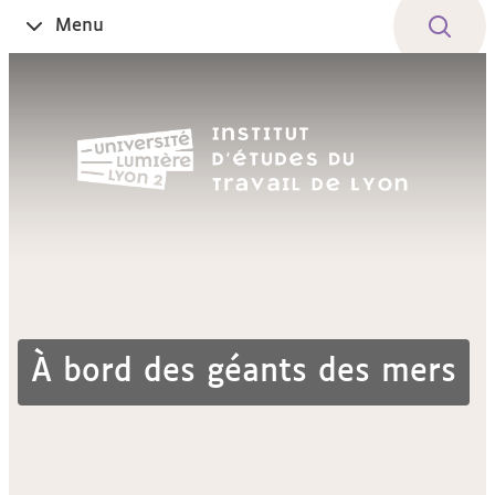
Aller
Navigation
Accès
Connexion
Menu
Ouvrir
au
directs
le
contenu
À bord des géants des mers