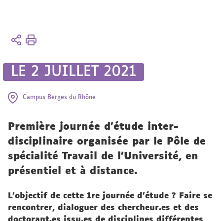
Vous
Accueil
êtes
ici :
Formation
LE 2 JUILLET 2021
Sciences
Sociales
Campus Berges du Rhône
Première journée d’étude inter-
disciplinaire organisée par le Pôle de
spécialité Travail de l’Université, en
présentiel et à distance.
L’objectif de cette 1re journée d'étude ? Faire se
rencontrer, dialoguer des chercheur.es et des
doctorant.es issu.es de disciplines différentes,