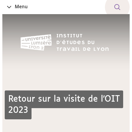
Aller
Navigation
Accès
Connexion
Menu
Ouvrir
au
directs
le
contenu
Retour sur la visite de l'OIT
2023