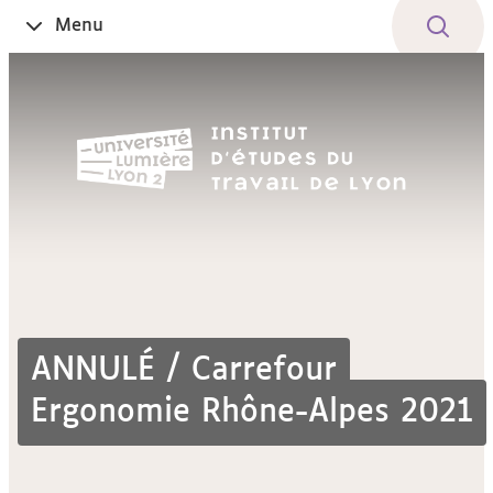
Aller
Navigation
Accès
Connexion
Menu
Ouvrir
au
directs
le
contenu
ANNULÉ / Carrefour
Ergonomie Rhône-Alpes 2021