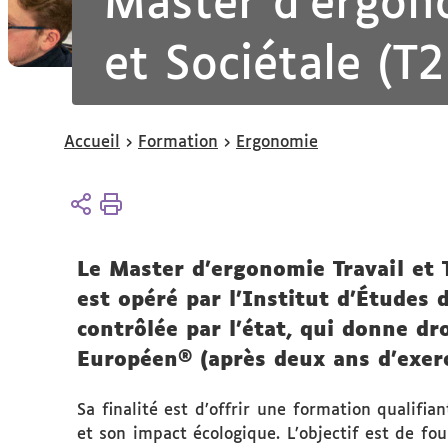
Master d’ergono
et Sociétale (T2
Vous
Accueil
Formation
Ergonomie
êtes
ici :
Le Master d’ergonomie Travail et T
est opéré par l’Institut d’Études 
contrôlée par l’état, qui donne dr
Européen® (après deux ans d’exerc
Sa finalité est d’offrir une formation qualifi
et son impact écologique. L’objectif est de fou